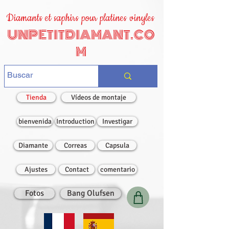
Diamants et saphirs pour platines vinyles
UNPETITDIAMANT.CO
M
Tienda
Vídeos de montaje
bienvenida
Introduction
Investigar
Diamante
Correas
Capsula
Ajustes
Contact
comentario
Fotos
Bang Olufsen