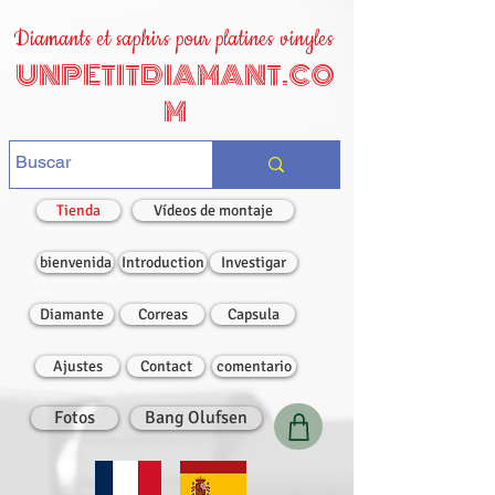
Diamants et saphirs pour platines vinyles
UNPETITDIAMANT.CO
M
Tienda
Vídeos de montaje
bienvenida
Introduction
Investigar
Diamante
Correas
Capsula
Ajustes
Contact
comentario
Fotos
Bang Olufsen