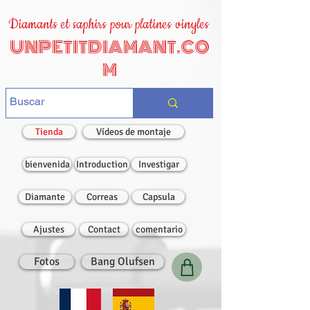
Diamants et saphirs pour platines vinyles
UNPETITDIAMANT.CO
M
Tienda
Vídeos de montaje
bienvenida
Introduction
Investigar
Diamante
Correas
Capsula
Ajustes
Contact
comentario
Fotos
Bang Olufsen