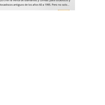
2015 en la venta de diamantes y correas para tocadiscos y
tocadiscos antiguos de los años 60 a 1995. Pero no solo...
Dirección postal
Jean-Francois Gaillard
unpetitdiamant.com
48 rue de ronzón
79180 Chauray
Francia
Teléfono:
07 82 56 63 38
Teléfono:
05 49 33 38 07
unpetitdiamant79@gmail.com
CGV e-commerce
Mención legal