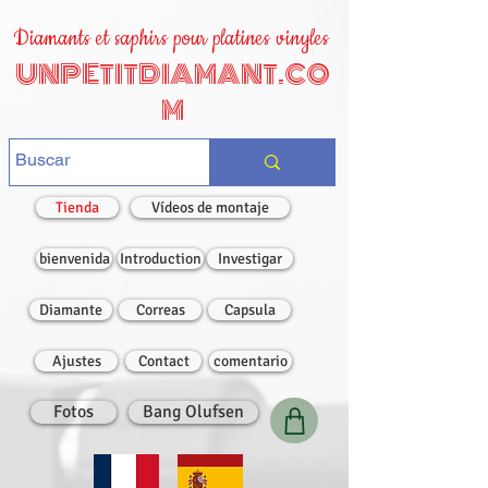
Diamants et saphirs pour platines vinyles
UNPETITDIAMANT.CO
M
Tienda
Vídeos de montaje
bienvenida
Introduction
Investigar
Diamante
Correas
Capsula
Ajustes
Contact
comentario
Fotos
Bang Olufsen