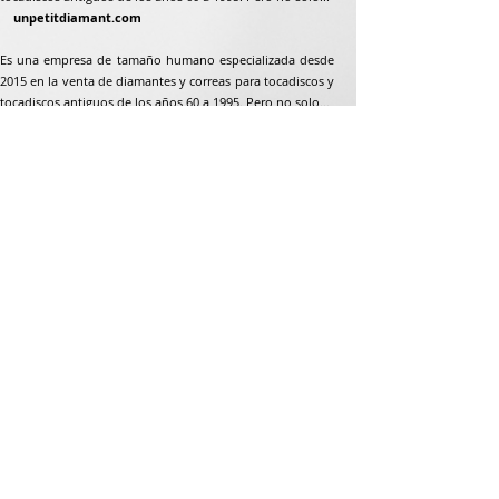
unpetitdiamant.com
Es una empresa de tamaño humano especializada desde
2015 en la venta de diamantes y correas para tocadiscos y
tocadiscos antiguos de los años 60 a 1995. Pero no solo...
Dirección postal
Jean-Francois Gaillard
unpetitdiamant.com
48 rue de ronzón
79180 Chauray
Francia
Teléfono:
07 82 56 63 38
Teléfono:
05 49 33 38 07
unpetitdiamant79@gmail.com