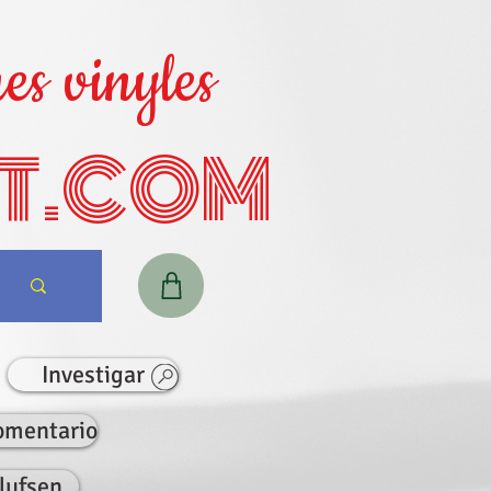
es vinyles
T.COM
Investigar
omentario
lufsen