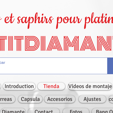
et saphirs pour platin
TITDIAMAN
Introduction
Tienda
Vídeos de montaje
rreas
Capsula
Accesorios
Ajustes
c
Diamante
Contact
Fotos
Bang O