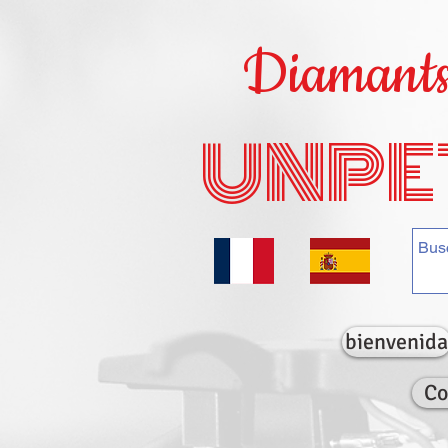
Diamants 
UNPE
bienvenida
Co