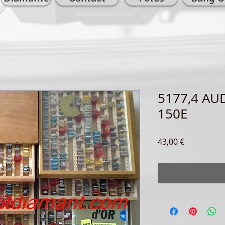
5177,4 AU
150E
Precio
43,00 €