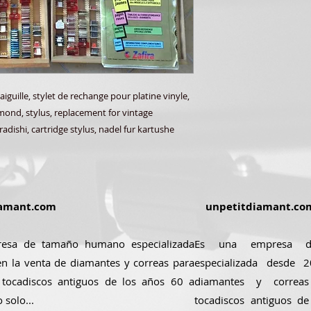
aiguille, stylet de rechange pour platine vinyle,
amond, stylus, replacement for vintage
radishi, cartridge stylus, nadel fur kartushe
amant.com
unpetitdiamant.co
esa de tamaño humano especializada
Es una empresa 
n la venta de diamantes y correas para
especializada desde
 tocadiscos antiguos de los años 60 a
diamantes y correa
 solo...
tocadiscos antiguos d