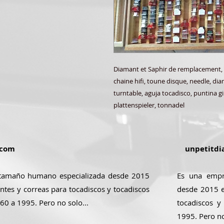
Diamant et Saphir de remplacement,
chaine hifi, toune disque, needle, di
turntable, aguja tocadisco, puntina gi
plattenspieler, tonnadel
.com
unpetitdi
tamaño humano especializada desde 2015
Es una empr
ntes y correas para tocadiscos y tocadiscos
desde 2015 e
 60 a 1995. Pero no solo...
tocadiscos y
1995. Pero no