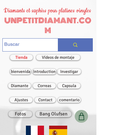
Diamants et saphirs pour platines vinyles
UNPETITDIAMANT.CO
M
Tienda
Vídeos de montaje
bienvenida
Introduction
Investigar
Diamante
Correas
Capsula
Ajustes
Contact
comentario
Fotos
Bang Olufsen