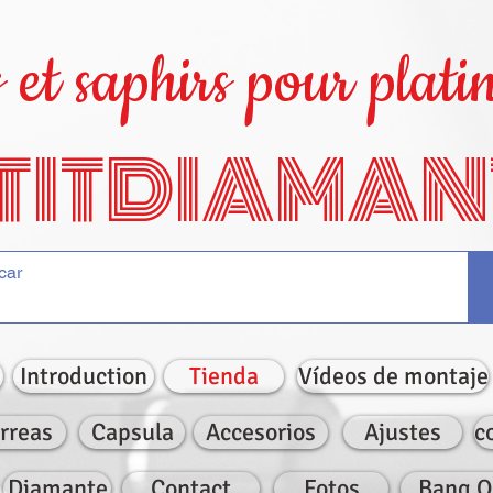
et saphirs pour platin
TITDIAMAN
Introduction
Tienda
Vídeos de montaje
rreas
Capsula
Accesorios
Ajustes
c
Diamante
Contact
Fotos
Bang O