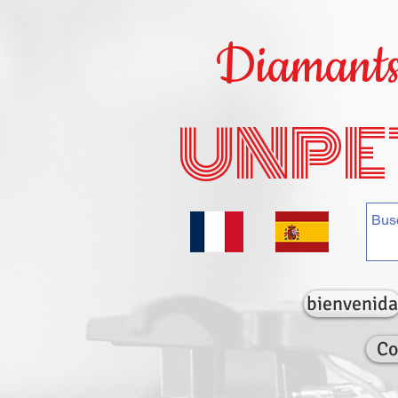
Diamants 
UNPE
bienvenida
Co