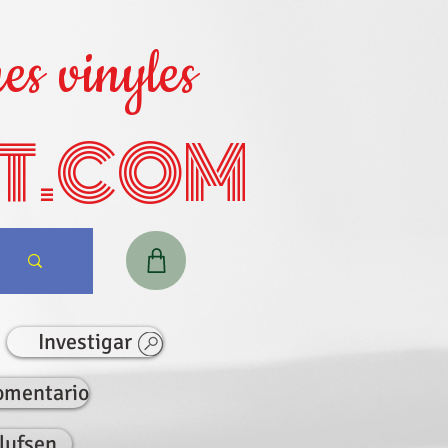
es vinyles
T.COM
Investigar
omentario
lufsen