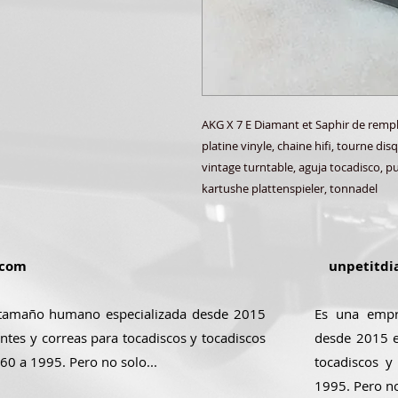
AKG X 7 E Diamant et Saphir de rempl
platine vinyle, chaine hifi, tourne di
vintage turntable, aguja tocadisco, pun
kartushe plattenspieler, tonnadel
.com
unpetitdi
tamaño humano especializada desde 2015
Es una empr
ntes y correas para tocadiscos y tocadiscos
desde 2015 e
 60 a 1995. Pero no solo...
tocadiscos y
1995. Pero no