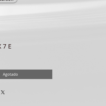
 7 E
Agotado