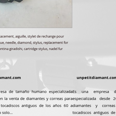
acement, aiguille, stylet de rechange pour
sque, needle, diamond, stylus, replacement for
tina giradishi, cartridge stylus, nadel fur
amant.com
unpetitdiamant.co
esa de tamaño humano especializada
Es una empresa 
n la venta de diamantes y correas para
especializada desde
 tocadiscos antiguos de los años 60 a
diamantes y correa
 solo...
tocadiscos antiguos d