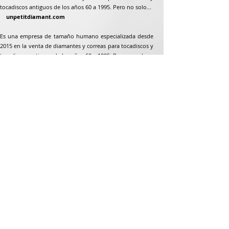
tocadiscos antiguos de los años 60 a 1995. Pero no solo...
unpetitdiamant.com
Es una empresa de tamaño humano especializada desde
2015 en la venta de diamantes y correas para tocadiscos y
tocadiscos antiguos de los años 60 a 1995. Pero no solo...
Dirección postal
Jean-Francois Gaillard
unpetitdiamant.com
48 rue de ronzón
79180 Chauray
Francia
Teléfono:
07 82 56 63 38
Teléfono:
05 49 33 38 07
unpetitdiamant79@gmail.com