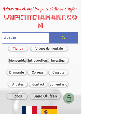
Diamants et saphirs pour platines vinyles
UNPETITDIAMANT.CO
M
Tienda
Vídeos de montaje
bienvenida
Introduction
Investigar
Diamante
Correas
Capsula
Ajustes
Contact
comentario
Fotos
Bang Olufsen