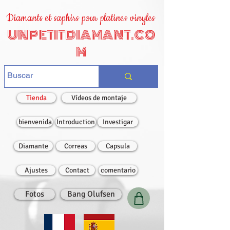
Diamants et saphirs pour platines vinyles
UNPETITDIAMANT.CO
M
Tienda
Vídeos de montaje
bienvenida
Introduction
Investigar
Diamante
Correas
Capsula
Ajustes
Contact
comentario
Fotos
Bang Olufsen