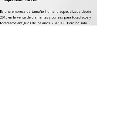
Es una empresa de tamaño humano especializada desde
2015 en la venta de diamantes y correas para tocadiscos y
tocadiscos antiguos de los años 60 a 1995. Pero no solo...
Dirección postal
Jean-Francois Gaillard
unpetitdiamant.com
48 rue de ronzón
79180 Chauray
Francia
Teléfono:
07 82 56 63 38
Teléfono:
05 49 33 38 07
unpetitdiamant79@gmail.com
CGV e-commerce