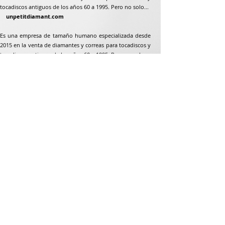
tocadiscos antiguos de los años 60 a 1995. Pero no solo...
unpetitdiamant.com
Es una empresa de tamaño humano especializada desde
2015 en la venta de diamantes y correas para tocadiscos y
tocadiscos antiguos de los años 60 a 1995. Pero no solo...
Dirección postal
Jean-Francois Gaillard
unpetitdiamant.com
48 rue de ronzón
79180 Chauray
Francia
Teléfono:
07 82 56 63 38
Teléfono:
05 49 33 38 07
unpetitdiamant79@gmail.com