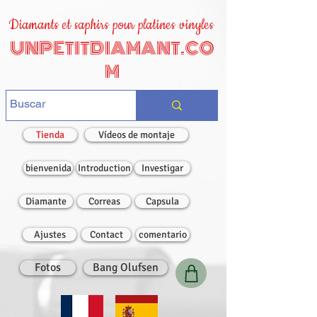
Diamants et saphirs pour platines vinyles
UNPETITDIAMANT.CO
M
Tienda
Vídeos de montaje
bienvenida
Introduction
Investigar
Diamante
Correas
Capsula
Ajustes
Contact
comentario
Fotos
Bang Olufsen