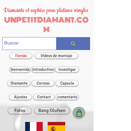
Diamants et saphirs pour platines vinyles
UNPETITDIAMANT.CO
M
Tienda
Vídeos de montaje
bienvenida
Introduction
Investigar
Diamante
Correas
Capsula
Ajustes
Contact
comentario
Fotos
Bang Olufsen