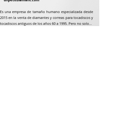
Es una empresa de tamaño humano especializada desde
2015 en la venta de diamantes y correas para tocadiscos y
tocadiscos antiguos de los años 60 a 1995. Pero no solo...
Dirección postal
Jean-Francois Gaillard
unpetitdiamant.com
48 rue de ronzón
79180 Chauray
Francia
Teléfono:
07 82 56 63 38
Teléfono:
05 49 33 38 07
unpetitdiamant79@gmail.com
CGV e-commerce