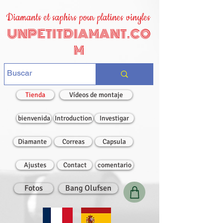
Diamants et saphirs pour platines vinyles
UNPETITDIAMANT.CO
M
Tienda
Vídeos de montaje
bienvenida
Introduction
Investigar
Diamante
Correas
Capsula
Ajustes
Contact
comentario
Fotos
Bang Olufsen