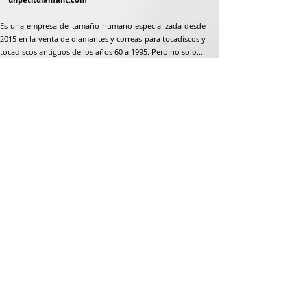
Es una empresa de tamaño humano especializada desde
2015 en la venta de diamantes y correas para tocadiscos y
tocadiscos antiguos de los años 60 a 1995. Pero no solo...
Dirección postal
Jean-Francois Gaillard
unpetitdiamant.com
48 rue de ronzón
79180 Chauray
Francia
Teléfono:
07 82 56 63 38
Teléfono:
05 49 33 38 07
unpetitdiamant79@gmail.com
CGV e-commerce