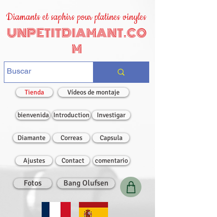
Diamants et saphirs pour platines vinyles
UNPETITDIAMANT.CO
M
Tienda
Vídeos de montaje
bienvenida
Introduction
Investigar
Diamante
Correas
Capsula
Ajustes
Contact
comentario
Fotos
Bang Olufsen