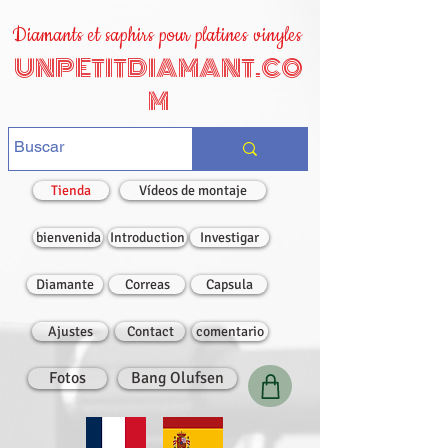
Diamants et saphirs pour platines vinyles
UNPETITDIAMANT.CO
M
Tienda
Vídeos de montaje
bienvenida
Introduction
Investigar
Diamante
Correas
Capsula
Ajustes
Contact
comentario
Fotos
Bang Olufsen