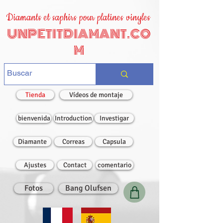
Diamants et saphirs pour platines vinyles
UNPETITDIAMANT.CO
M
Tienda
Vídeos de montaje
bienvenida
Introduction
Investigar
Diamante
Correas
Capsula
Ajustes
Contact
comentario
Fotos
Bang Olufsen