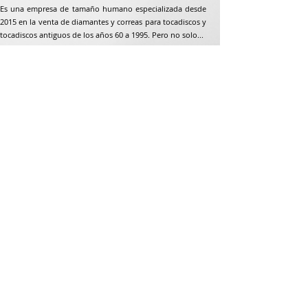
Es una empresa de tamaño humano especializada desde
2015 en la venta de diamantes y correas para tocadiscos y
tocadiscos antiguos de los años 60 a 1995. Pero no solo...
Dirección postal
Jean-Francois Gaillard
unpetitdiamant.com
48 rue de ronzón
79180 Chauray
Francia
Teléfono:
07 82 56 63 38
Teléfono:
05 49 33 38 07
unpetitdiamant79@gmail.com
CGV e-commerce