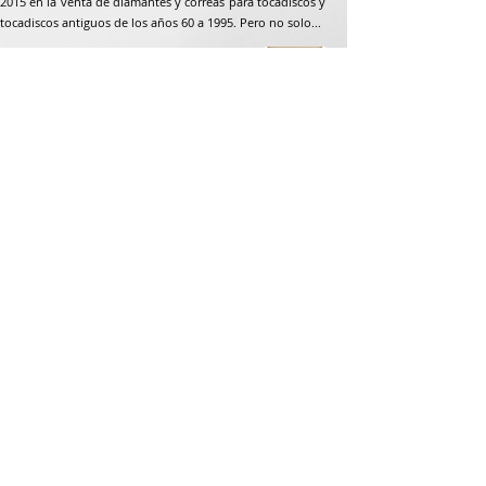
2015 en la venta de diamantes y correas para tocadiscos y
tocadiscos antiguos de los años 60 a 1995. Pero no solo...
Dirección postal
Jean-Francois Gaillard
unpetitdiamant.com
48 rue de ronzón
79180 Chauray
Francia
Teléfono:
07 82 56 63 38
Teléfono:
05 49 33 38 07
unpetitdiamant79@gmail.com
CGV e-commerce
Mención legal