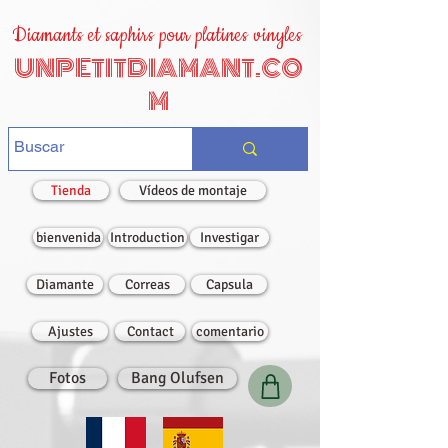
Diamants et saphirs pour platines vinyles
UNPETITDIAMANT.CO
M
Tienda
Vídeos de montaje
bienvenida
Introduction
Investigar
Diamante
Correas
Capsula
Ajustes
Contact
comentario
Fotos
Bang Olufsen