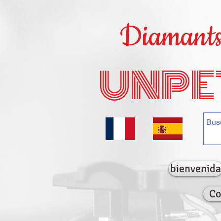
Diamants 
UNPE
bienvenida
Co