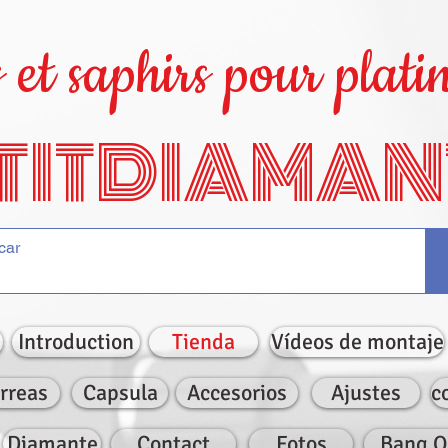
et saphirs pour platin
TITDIAMAN
Introduction
Tienda
Vídeos de montaje
rreas
Capsula
Accesorios
Ajustes
c
Diamante
Contact
Fotos
Bang O