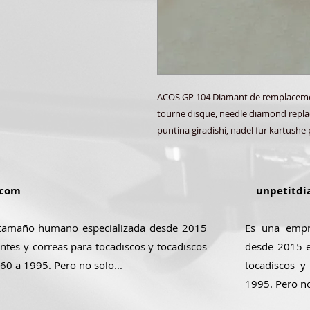
ACOS GP 104 Diamant de remplacemen
tourne disque, needle diamond replac
puntina giradishi, nadel fur kartushe 
.com
unpetitdi
tamaño humano especializada desde 2015
Es una empr
ntes y correas para tocadiscos y tocadiscos
desde 2015 e
 60 a 1995. Pero no solo...
tocadiscos y
1995. Pero no