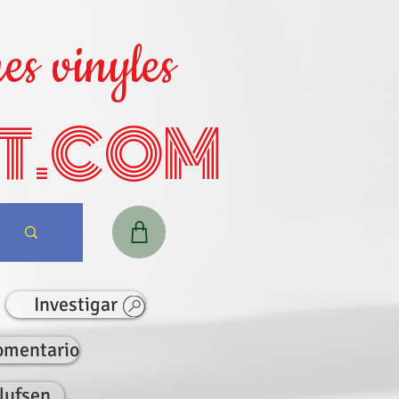
es vinyles
T.COM
Investigar
omentario
lufsen