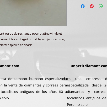
t ou de de rechange pour platine vinyle et
ement for vintage turntable, aguja tocadisco,
plattenspieler, tonnadel
amant.com
unpetitdiamant.co
esa de tamaño humano especializada
Es una empresa 
n la venta de diamantes y correas para
especializada desde
 tocadiscos antiguos de los años 60 a
diamantes y correa
 solo...
tocadiscos antiguos d
Pero no solo...