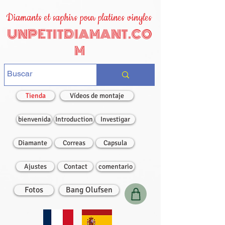
Diamants et saphirs pour platines vinyles
UNPETITDIAMANT.CO
M
Tienda
Vídeos de montaje
bienvenida
Introduction
Investigar
Diamante
Correas
Capsula
Ajustes
Contact
comentario
Fotos
Bang Olufsen