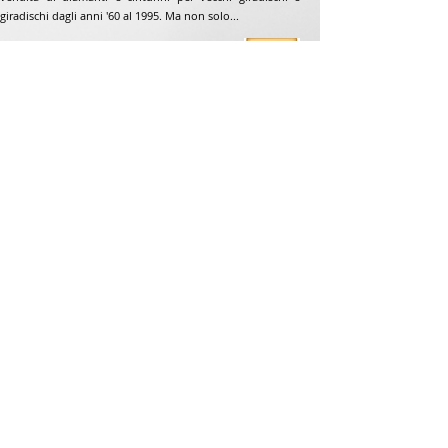
giradischi dagli anni '60 al 1995. Ma non solo...
Indirizzo
Jean-Francois Gaillard
www.unpetitdiamant.com
48 rue de ronzón
79180 Chauray
Francia
Telefono:
07 82 56 63 38
Telefono:
05 49 33 38 07
unpetitdiamant79@gmail.com
CGV e-commerce
Mention légales