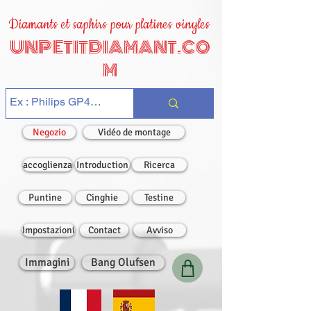
Diamants et saphirs pour platines vinyles
UNPETITDIAMANT.CO
M
Negozio
Vidéo de montage
accoglienza
Introduction
Ricerca
Puntine
Cinghie
Testine
Impostazioni
Contact
Avviso
Immagini
Bang Olufsen