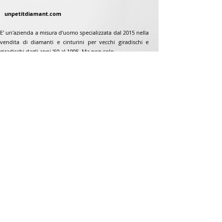
unpetitdiamant.com
E' un'azienda a misura d'uomo specializzata dal 2015 nella
vendita di diamanti e cinturini per vecchi giradischi e
giradischi dagli anni '60 al 1995. Ma non solo...
Indirizzo
Jean-Francois Gaillard
www.unpetitdiamant.com
48 rue de ronzón
79180 Chauray
Francia
Telefono:
07 82 56 63 38
Telefono:
05 49 33 38 07
unpetitdiamant79@gmail.com