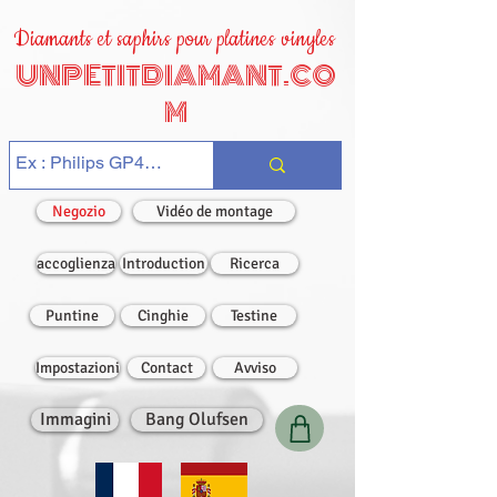
Diamants et saphirs pour platines vinyles
UNPETITDIAMANT.CO
M
Negozio
Vidéo de montage
accoglienza
Introduction
Ricerca
Puntine
Cinghie
Testine
Impostazioni
Contact
Avviso
Immagini
Bang Olufsen