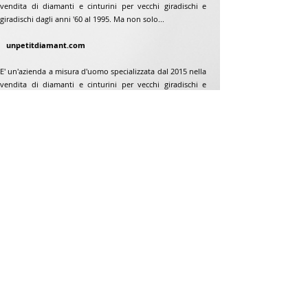
vendita di diamanti e cinturini per vecchi giradischi e
giradischi dagli anni '60 al 1995. Ma non solo...
unpetitdiamant.com
E' un'azienda a misura d'uomo specializzata dal 2015 nella
vendita di diamanti e cinturini per vecchi giradischi e
giradischi dagli anni '60 al 1995. Ma non solo...
Indirizzo
Jean-Francois Gaillard
www.unpetitdiamant.com
48 rue de ronzón
79180 Chauray
Francia
Telefono:
07 82 56 63 38
Telefono:
05 49 33 38 07
unpetitdiamant79@gmail.com