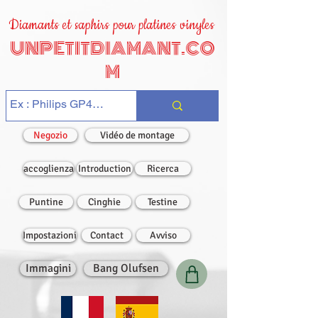
Diamants et saphirs pour platines vinyles
UNPETITDIAMANT.CO
M
Negozio
Vidéo de montage
accoglienza
Introduction
Ricerca
Puntine
Cinghie
Testine
Impostazioni
Contact
Avviso
Immagini
Bang Olufsen