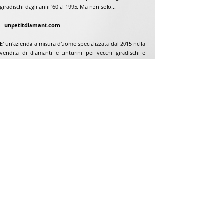
giradischi dagli anni '60 al 1995. Ma non solo...
unpetitdiamant.com
E' un'azienda a misura d'uomo specializzata dal 2015 nella
vendita di diamanti e cinturini per vecchi giradischi e
giradischi dagli anni '60 al 1995. Ma non solo...
Indirizzo
Jean-Francois Gaillard
www.unpetitdiamant.com
48 rue de ronzón
79180 Chauray
Francia
Telefono:
07 82 56 63 38
Telefono:
05 49 33 38 07
unpetitdiamant79@gmail.com