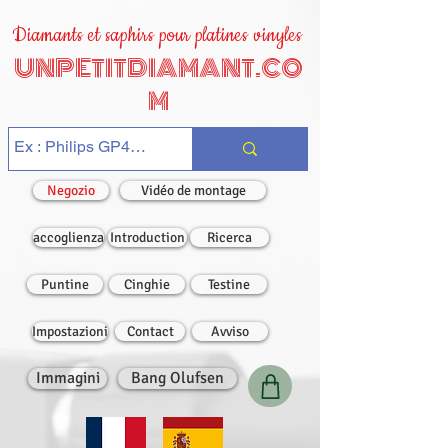
Diamants et saphirs pour platines vinyles
UNPETITDIAMANT.CO
M
Negozio
Vidéo de montage
accoglienza
Introduction
Ricerca
Puntine
Cinghie
Testine
Impostazioni
Contact
Avviso
Immagini
Bang Olufsen