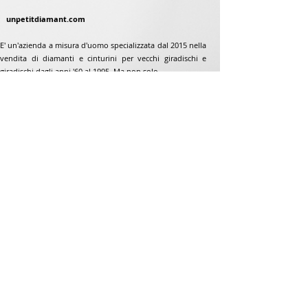
unpetitdiamant.com
E' un'azienda a misura d'uomo specializzata dal 2015 nella
vendita di diamanti e cinturini per vecchi giradischi e
giradischi dagli anni '60 al 1995. Ma non solo...
Indirizzo
Jean-Francois Gaillard
www.unpetitdiamant.com
48 rue de ronzón
79180 Chauray
Francia
Telefono:
07 82 56 63 38
Telefono:
05 49 33 38 07
unpetitdiamant79@gmail.com