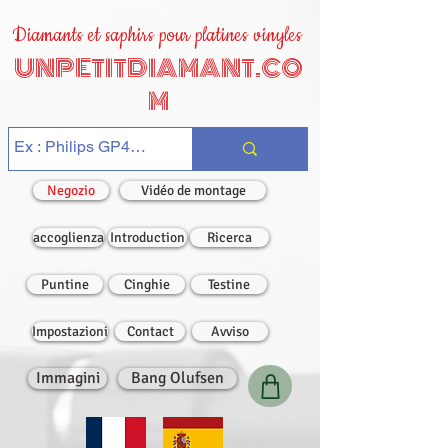
Diamants et saphirs pour platines vinyles
UNPETITDIAMANT.CO
M
Negozio
Vidéo de montage
accoglienza
Introduction
Ricerca
Puntine
Cinghie
Testine
Impostazioni
Contact
Avviso
Immagini
Bang Olufsen