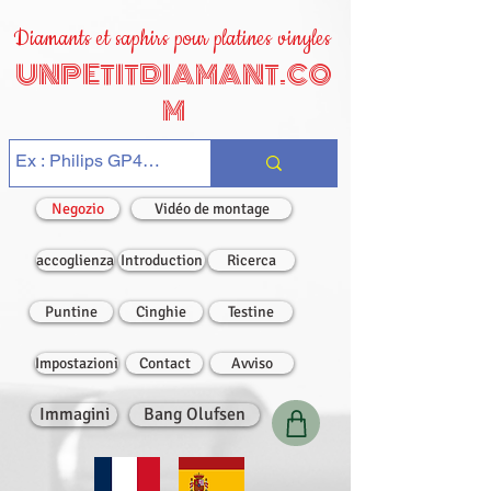
Diamants et saphirs pour platines vinyles
UNPETITDIAMANT.CO
M
Negozio
Vidéo de montage
accoglienza
Introduction
Ricerca
Puntine
Cinghie
Testine
Impostazioni
Contact
Avviso
Immagini
Bang Olufsen