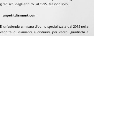
giradischi dagli anni '60 al 1995. Ma non solo...
unpetitdiamant.com
E' un'azienda a misura d'uomo specializzata dal 2015 nella
vendita di diamanti e cinturini per vecchi giradischi e
giradischi dagli anni '60 al 1995. Ma non solo...
Indirizzo
Jean-Francois Gaillard
www.unpetitdiamant.com
48 rue de ronzón
79180 Chauray
Francia
Telefono:
07 82 56 63 38
Telefono:
05 49 33 38 07
unpetitdiamant79@gmail.com