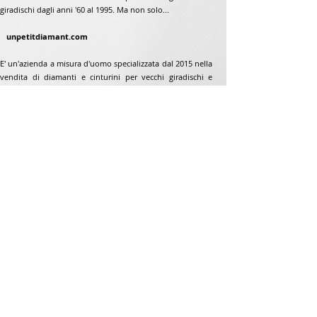
giradischi dagli anni '60 al 1995. Ma non solo...
unpetitdiamant.com
E' un'azienda a misura d'uomo specializzata dal 2015 nella
vendita di diamanti e cinturini per vecchi giradischi e
giradischi dagli anni '60 al 1995. Ma non solo...
Indirizzo
Jean-Francois Gaillard
www.unpetitdiamant.com
48 rue de ronzón
79180 Chauray
Francia
Telefono:
07 82 56 63 38
Telefono:
05 49 33 38 07
unpetitdiamant79@gmail.com