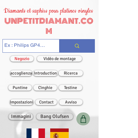
Diamants et saphirs pour platines vinyles
UNPETITDIAMANT.CO
M
Negozio
Vidéo de montage
accoglienza
Introduction
Ricerca
Puntine
Cinghie
Testine
Impostazioni
Contact
Avviso
Immagini
Bang Olufsen