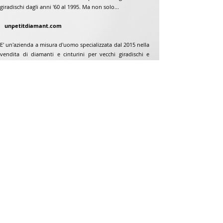
giradischi dagli anni '60 al 1995. Ma non solo...
unpetitdiamant.com
E' un'azienda a misura d'uomo specializzata dal 2015 nella
vendita di diamanti e cinturini per vecchi giradischi e
giradischi dagli anni '60 al 1995. Ma non solo...
Indirizzo
Jean-Francois Gaillard
www.unpetitdiamant.com
48 rue de ronzón
79180 Chauray
Francia
Telefono:
07 82 56 63 38
Telefono:
05 49 33 38 07
unpetitdiamant79@gmail.com