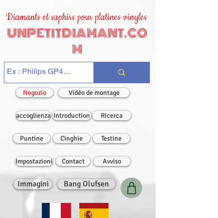
Diamants et saphirs pour platines vinyles
UNPETITDIAMANT.CO
M
Negozio
Vidéo de montage
accoglienza
Introduction
Ricerca
Puntine
Cinghie
Testine
Impostazioni
Contact
Avviso
Immagini
Bang Olufsen