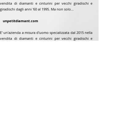
vendita di diamanti e cinturini per vecchi giradischi e
giradischi dagli anni '60 al 1995. Ma non solo...
unpetitdiamant.com
E' un'azienda a misura d'uomo specializzata dal 2015 nella
vendita di diamanti e cinturini per vecchi giradischi e
giradischi dagli anni '60 al 1995. Ma non solo...
Indirizzo
Jean-Francois Gaillard
www.unpetitdiamant.com
48 rue de ronzón
79180 Chauray
Francia
Telefono:
07 82 56 63 38
Telefono:
05 49 33 38 07
unpetitdiamant79@gmail.com