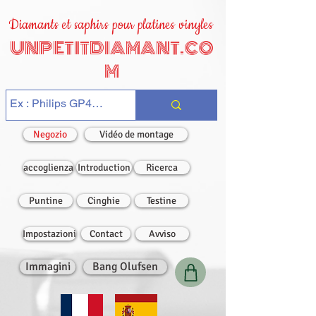
Diamants et saphirs pour platines vinyles
UNPETITDIAMANT.CO
M
Negozio
Vidéo de montage
accoglienza
Introduction
Ricerca
Puntine
Cinghie
Testine
Impostazioni
Contact
Avviso
Immagini
Bang Olufsen