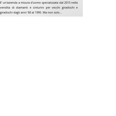
E' un'azienda a misura d'uomo specializzata dal 2015 nella
vendita di diamanti e cinturini per vecchi giradischi e
giradischi dagli anni '60 al 1995. Ma non solo...
Indirizzo
Jean-Francois Gaillard
www.unpetitdiamant.com
48 rue de ronzón
79180 Chauray
Francia
Telefono:
07 82 56 63 38
Telefono:
05 49 33 38 07
unpetitdiamant79@gmail.com
CGV e-commerce