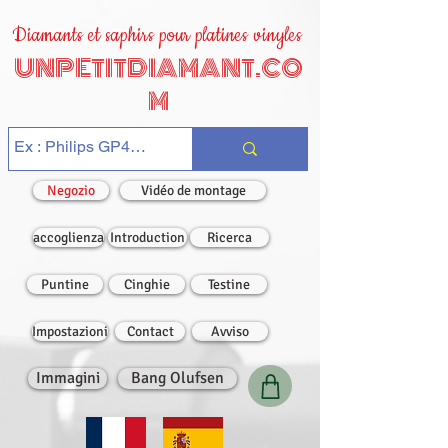
Diamants et saphirs pour platines vinyles
UNPETITDIAMANT.CO
M
Negozio
Vidéo de montage
accoglienza
Introduction
Ricerca
Puntine
Cinghie
Testine
Impostazioni
Contact
Avviso
Immagini
Bang Olufsen