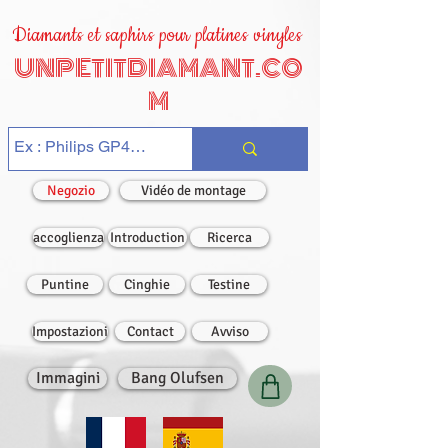
Diamants et saphirs pour platines vinyles
UNPETITDIAMANT.CO
M
Negozio
Vidéo de montage
accoglienza
Introduction
Ricerca
Puntine
Cinghie
Testine
Impostazioni
Contact
Avviso
Immagini
Bang Olufsen