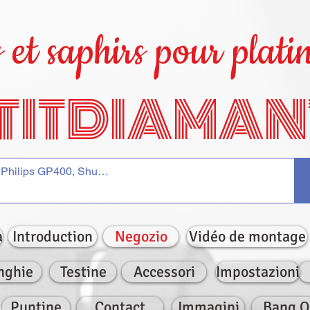
et saphirs pour platin
TITDIAMAN
a
Introduction
Negozio
Vidéo de montage
nghie
Testine
Accessori
Impostazioni
Puntine
Contact
Immagini
Bang O