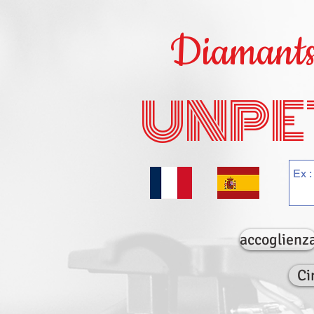
Diamants 
UNPE
accoglienz
Ci