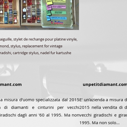
aiguille, stylet de rechange pour platine vinyle,
amond, stylus, replacement for vintage
radishi, cartridge stylus, nadel fur kartushe
amant.com
unpetitdiamant.co
 a misura d'uomo specializzata dal 2015
E' un'azienda a misura d
a di diamanti e cinturini per vecchi
2015 nella vendita di d
giradischi dagli anni '60 al 1995. Ma non
vecchi giradischi e gira
1995. Ma non solo...