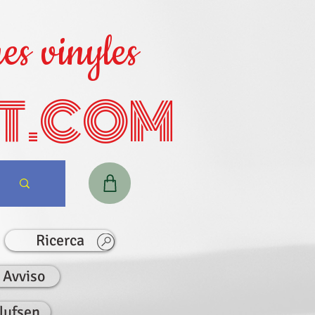
es vinyles
T.COM
Ricerca
Avviso
lufsen