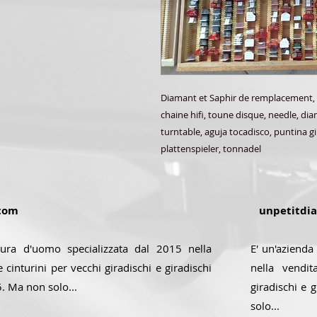
Diamant et Saphir de remplacement,
chaine hifi, toune disque, needle, di
turntable, aguja tocadisco, puntina gi
plattenspieler, tonnadel
com
unpetitdi
sura d'uomo specializzata dal 2015 nella
E' un'azienda
 cinturini per vecchi giradischi e giradischi
nella vendit
5. Ma non solo...
giradischi e 
solo...