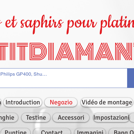
et saphirs pour platin
TITDIAMAN
a
Introduction
Negozio
Vidéo de montage
nghie
Testine
Accessori
Impostazioni
Puntine
Contact
Immagini
Bang O