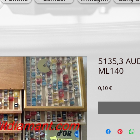
5135,3 AU
ML140
Prezzo
0,10 €