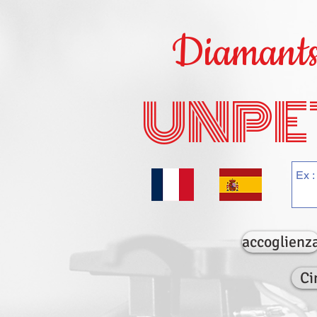
Diamants 
UNPE
accoglienz
Ci