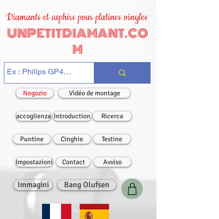
Diamants et saphirs pour platines vinyles
UNPETITDIAMANT.CO
M
Negozio
Vidéo de montage
accoglienza
Introduction
Ricerca
Puntine
Cinghie
Testine
Impostazioni
Contact
Avviso
Immagini
Bang Olufsen