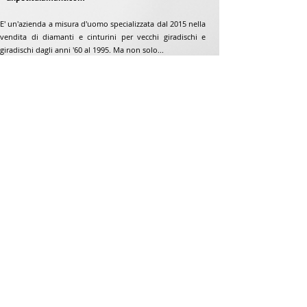
E' un'azienda a misura d'uomo specializzata dal 2015 nella
vendita di diamanti e cinturini per vecchi giradischi e
giradischi dagli anni '60 al 1995. Ma non solo...
Indirizzo
Jean-Francois Gaillard
www.unpetitdiamant.com
48 rue de ronzón
79180 Chauray
Francia
Telefono:
07 82 56 63 38
Telefono:
05 49 33 38 07
unpetitdiamant79@gmail.com
CGV e-commerce