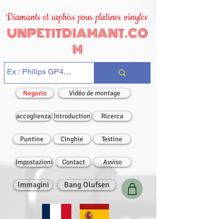
Diamants et saphirs pour platines vinyles
UNPETITDIAMANT.CO
M
Negozio
Vidéo de montage
accoglienza
Introduction
Ricerca
Puntine
Cinghie
Testine
Impostazioni
Contact
Avviso
Immagini
Bang Olufsen