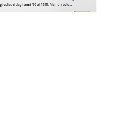
giradischi dagli anni '60 al 1995. Ma non solo...
Indirizzo
Jean-Francois Gaillard
www.unpetitdiamant.com
48 rue de ronzón
79180 Chauray
Francia
Telefono:
07 82 56 63 38
Telefono:
05 49 33 38 07
unpetitdiamant79@gmail.com
CGV e-commerce
Mention légales