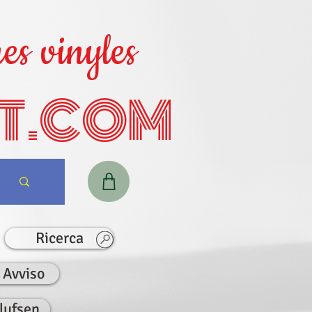
es vinyles
T.COM
Ricerca
Avviso
lufsen