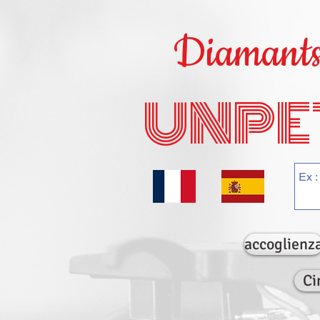
Diamants 
UNPE
accoglienz
Ci