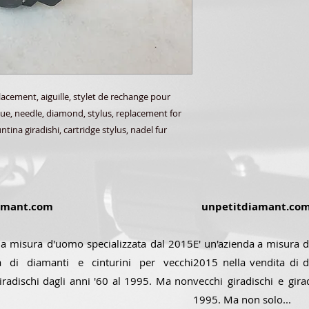
acement, aiguille, stylet de rechange pour
sque, needle, diamond, stylus, replacement for
tina giradishi, cartridge stylus, nadel fur
amant.com
unpetitdiamant.co
 a misura d'uomo specializzata dal 2015
E' un'azienda a misura d
a di diamanti e cinturini per vecchi
2015 nella vendita di d
giradischi dagli anni '60 al 1995. Ma non
vecchi giradischi e gira
1995. Ma non solo...