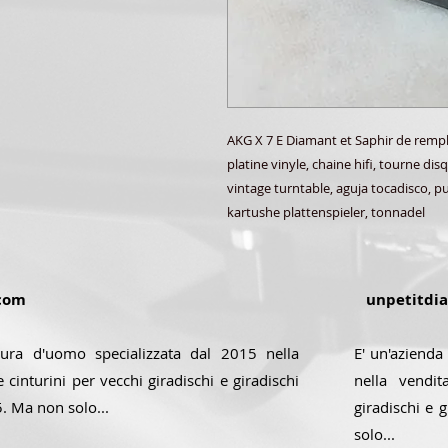
AKG X 7 E Diamant et Saphir de rempl
platine vinyle, chaine hifi, tourne di
vintage turntable, aguja tocadisco, pun
kartushe plattenspieler, tonnadel
com
unpetitdi
sura d'uomo specializzata dal 2015 nella
E' un'azienda
 cinturini per vecchi giradischi e giradischi
nella vendit
5. Ma non solo...
giradischi e 
solo...