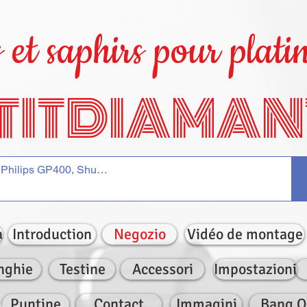
et saphirs pour platin
TITDIAMAN
a
Introduction
Negozio
Vidéo de montage
nghie
Testine
Accessori
Impostazioni
Puntine
Contact
Immagini
Bang O