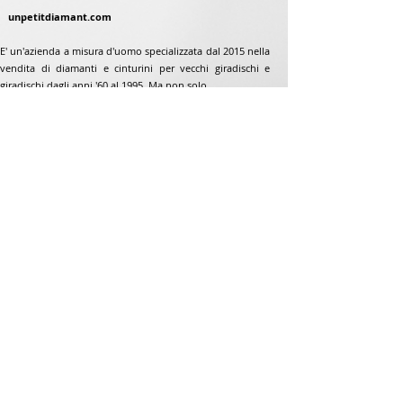
unpetitdiamant.com
E' un'azienda a misura d'uomo specializzata dal 2015 nella
vendita di diamanti e cinturini per vecchi giradischi e
giradischi dagli anni '60 al 1995. Ma non solo...
Indirizzo
Jean-Francois Gaillard
www.unpetitdiamant.com
48 rue de ronzón
79180 Chauray
Francia
Telefono:
07 82 56 63 38
Telefono:
05 49 33 38 07
unpetitdiamant79@gmail.com