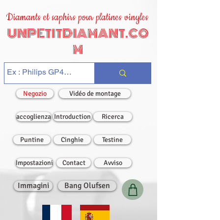
Diamants et saphirs pour platines vinyles
UNPETITDIAMANT.CO
M
Negozio
Vidéo de montage
accoglienza
Introduction
Ricerca
Puntine
Cinghie
Testine
Impostazioni
Contact
Avviso
Immagini
Bang Olufsen