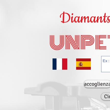
Diamants 
UNPE
accoglienz
Ci