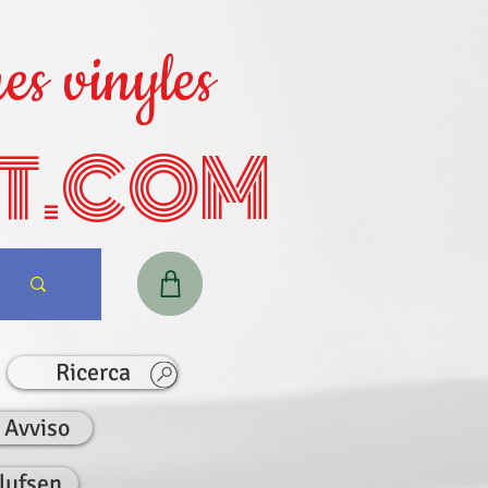
es vinyles
T.COM
Ricerca
Avviso
lufsen