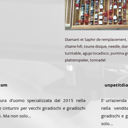
Diamant et Saphir de remplacement,
chaine hifi, toune disque, needle, di
turntable, aguja tocadisco, puntina gi
plattenspieler, tonnadel
com
unpetitdi
sura d'uomo specializzata dal 2015 nella
E' un'azienda
 cinturini per vecchi giradischi e giradischi
nella vendit
5. Ma non solo...
giradischi e 
solo...