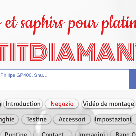
et saphirs pour platin
TITDIAMAN
a
Introduction
Negozio
Vidéo de montage
nghie
Testine
Accessori
Impostazioni
Puntine
Contact
Immagini
Bang O