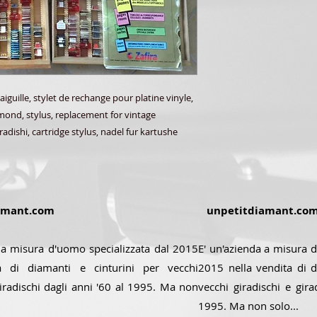
aiguille, stylet de rechange pour platine vinyle,
amond, stylus, replacement for vintage
radishi, cartridge stylus, nadel fur kartushe
amant.com
unpetitdiamant.co
 a misura d'uomo specializzata dal 2015
E' un'azienda a misura d
a di diamanti e cinturini per vecchi
2015 nella vendita di d
giradischi dagli anni '60 al 1995. Ma non
vecchi giradischi e gira
1995. Ma non solo...