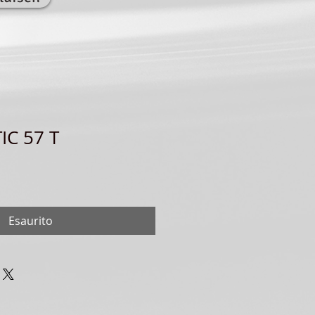
IC 57 T
Esaurito