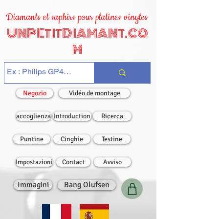
Diamants et saphirs pour platines vinyles
UNPETITDIAMANT.CO
M
Negozio
Vidéo de montage
accoglienza
Introduction
Ricerca
Puntine
Cinghie
Testine
Impostazioni
Contact
Avviso
Immagini
Bang Olufsen