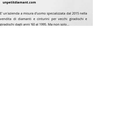
unpetitdiamant.com
E' un'azienda a misura d'uomo specializzata dal 2015 nella
vendita di diamanti e cinturini per vecchi giradischi e
giradischi dagli anni '60 al 1995. Ma non solo...
Indirizzo
Jean-Francois Gaillard
www.unpetitdiamant.com
48 rue de ronzón
79180 Chauray
Francia
Telefono:
07 82 56 63 38
Telefono:
05 49 33 38 07
unpetitdiamant79@gmail.com
CGV e-commerce