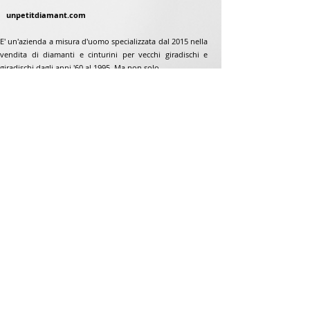
unpetitdiamant.com
E' un'azienda a misura d'uomo specializzata dal 2015 nella
vendita di diamanti e cinturini per vecchi giradischi e
giradischi dagli anni '60 al 1995. Ma non solo...
Indirizzo
Jean-Francois Gaillard
www.unpetitdiamant.com
48 rue de ronzón
79180 Chauray
Francia
Telefono:
07 82 56 63 38
Telefono:
05 49 33 38 07
unpetitdiamant79@gmail.com