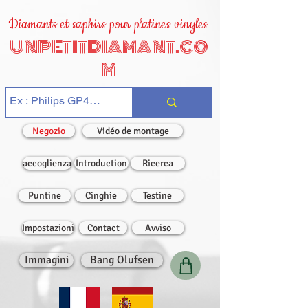
Diamants et saphirs pour platines vinyles
UNPETITDIAMANT.CO
M
Negozio
Vidéo de montage
accoglienza
Introduction
Ricerca
Puntine
Cinghie
Testine
Impostazioni
Contact
Avviso
Immagini
Bang Olufsen